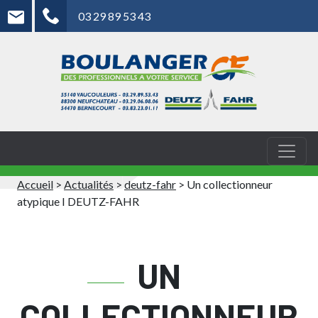
03 29 89 53 43
Accueil
>
Actualités
>
deutz-fahr
>
Un collectionneur
atypique I DEUTZ-FAHR
UN
COLLECTIONNEUR