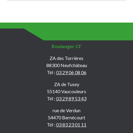
Boulanger CF
ZA des Torrières
88300 Neufchâteau
Tél :
03 29 06 08 06
ZA de Tusey
55140 Vaucouleurs
Tél :
03 29 89 53 43
rue de Verdun
54470 Bernécourt
Tél :
03 83 23 01 11